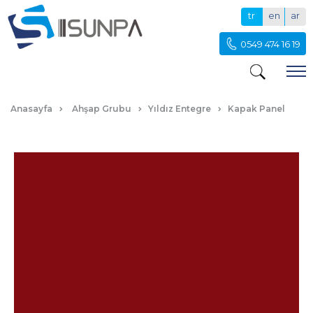
tr
en
ar
0549 474 16 19
YENI BORDO KAPAK PANEL
Anasayfa
Ahşap Grubu
Yıldız Entegre
Kapak Panel