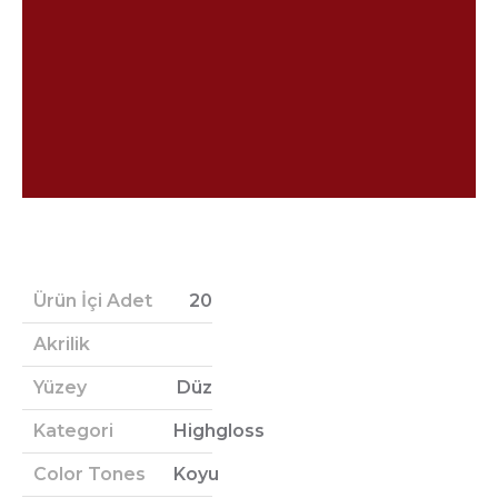
Ürün İçi Adet
20
Akrilik
Yüzey
Düz
Kategori
Highgloss
Color Tones
Koyu