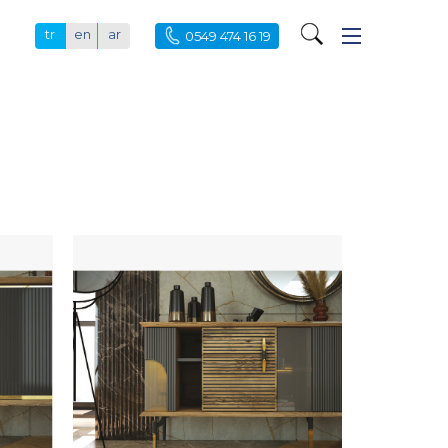
tr
en
ar
0549 474 16 19