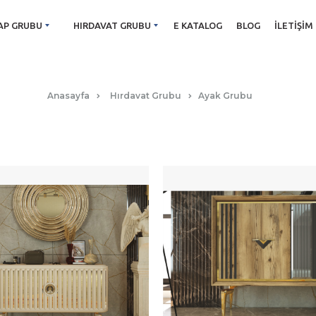
AP GRUBU
HIRDAVAT GRUBU
E KATALOG
BLOG
İLETIŞIM
AYAK GRUBU
Anasayfa
Hırdavat Grubu
Ayak Grubu