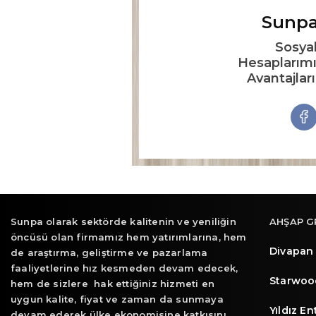
Sunpa
Sosya
Hesaplarımı
Avantajlar
Sunpa olarak sektörde kalitenin ve yeniliğin
AHŞAP G
öncüsü olan firmamız hem yatırımlarına, hem
Divapan
de araştırma, geliştirme ve pazarlama
faaliyetlerine hız kesmeden devam edecek,
Starwoo
hem de sizlere hak ettiğiniz hizmeti en
uygun kalite, fiyat ve zaman da sunmaya
Yıldız E
devam ederek ülke ekonomisine katkısını