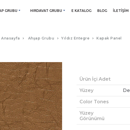
AP GRUBU
HIRDAVAT GRUBU
E KATALOG
BLOG
İLETIŞIM
ALTIN KROKODIL KAPAK PANEL
Anasayfa
Ahşap Grubu
Yıldız Entegre
Kapak Panel
Ürün İçi Adet
Yüzey
De
Color Tones
Yüzey
Görünümü