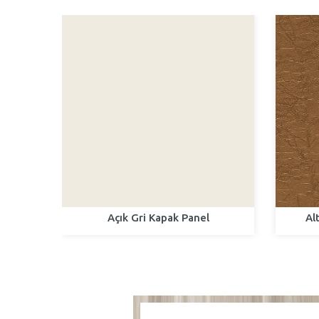
el
Açık Gri Kapak Panel
Al