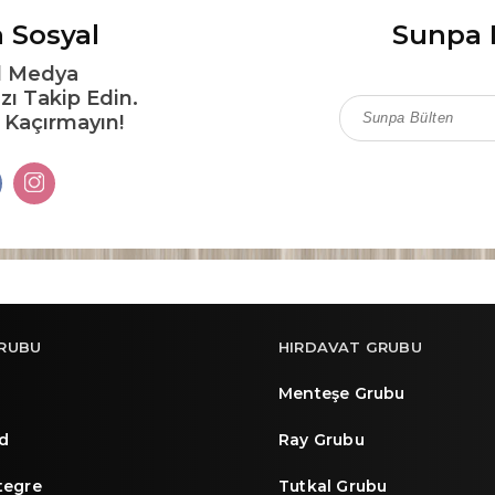
 Sosyal
Sunpa 
l Medya
zı Takip Edin.
ı Kaçırmayın!
RUBU
HIRDAVAT GRUBU
Menteşe Grubu
d
Ray Grubu
ntegre
Tutkal Grubu