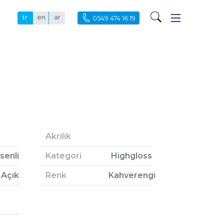
tr
en
ar
0549 474 16 19
Akrilik
senli
Kategori
Highgloss
Açık
Renk
Kahverengi