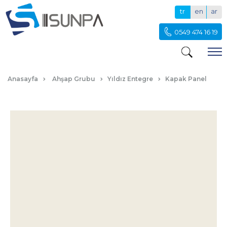
tr
en
ar
0549 474 16 19
AÇIK GRI KAPAK PANEL
Anasayfa
Ahşap Grubu
Yıldız Entegre
Kapak Panel