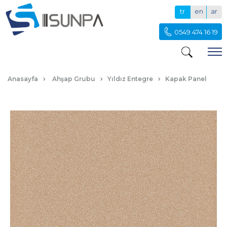
tr
en
ar
0549 474 16 19
BAL KÖPÜĞÜ KAPAK PANEL
Anasayfa
Ahşap Grubu
Yıldız Entegre
Kapak Panel