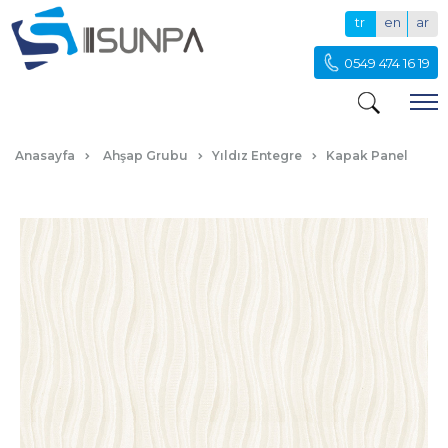
tr
en
ar
0549 474 16 19
BEYAZ SAHRA KAPAK PANEL
Anasayfa
Ahşap Grubu
Yıldız Entegre
Kapak Panel