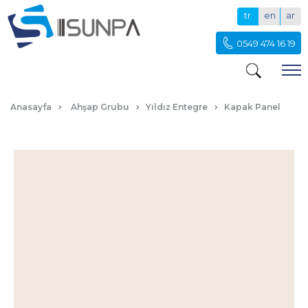
tr
en
ar
0549 474 16 19
U ACR KAŞMIR KAPAK PANEL
Anasayfa
Ahşap Grubu
Yıldız Entegre
Kapak Panel