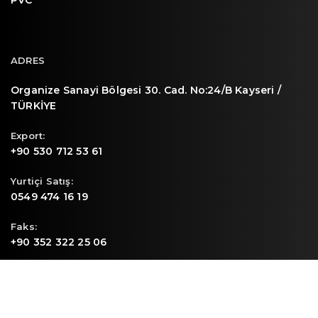
PVC
ADRES
Organize Sanayi Bölgesi 30. Cad. No:24/B Kayseri /
TÜRKİYE
Export:
+90 530 712 53 61
Yurtiçi Satış:
0549 474 16 19
Faks:
+90 352 322 25 06
E-mail
info@sunpa.com.tr