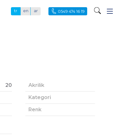
tr
en
ar
0549 474 16 19
20
Akrilik
Kategori
Renk