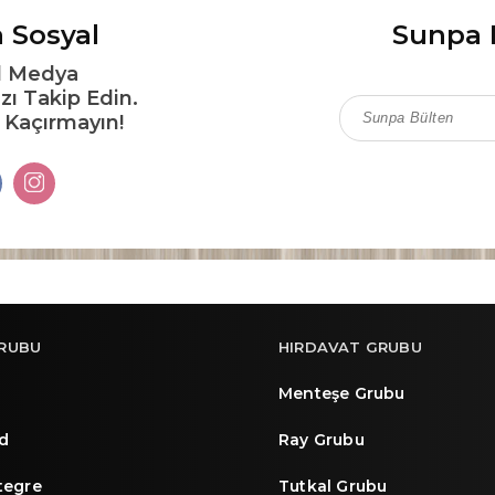
 Sosyal
Sunpa 
l Medya
zı Takip Edin.
ı Kaçırmayın!
RUBU
HIRDAVAT GRUBU
Menteşe Grubu
d
Ray Grubu
ntegre
Tutkal Grubu