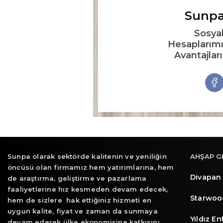
Sunpa
Sosya
Hesaplarımı
Avantajlar
Sunpa olarak sektörde kalitenin ve yeniliğin
AHŞAP G
öncüsü olan firmamız hem yatırımlarına, hem
Divapan
de araştırma, geliştirme ve pazarlama
faaliyetlerine hız kesmeden devam edecek,
Starwoo
hem de sizlere hak ettiğiniz hizmeti en
uygun kalite, fiyat ve zaman da sunmaya
Yıldız E
devam ederek ülke ekonomisine katkısını