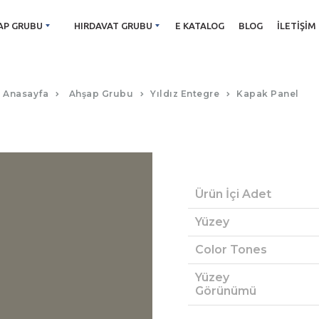
AP GRUBU
HIRDAVAT GRUBU
E KATALOG
BLOG
İLETIŞIM
U ACR GRI KAPAK PANEL
Anasayfa
Ahşap Grubu
Yıldız Entegre
Kapak Panel
Ürün İçi Adet
Yüzey
Color Tones
Yüzey
Görünümü