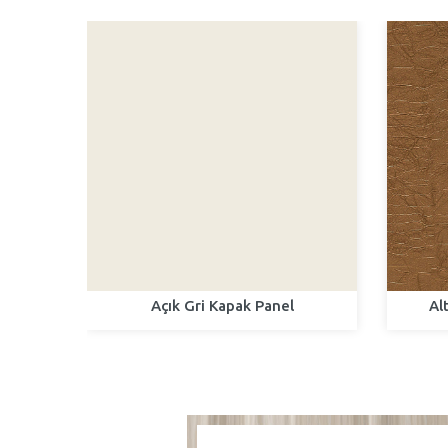
el
Açık Gri Kapak Panel
Al