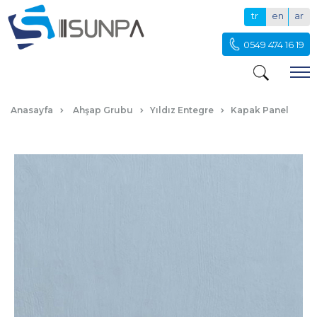
tr
en
ar
0549 474 16 19
SATEN MAVI KAPAK PANEL
Anasayfa
Ahşap Grubu
Yıldız Entegre
Kapak Panel