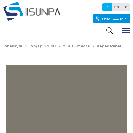
tr
en
ar
0549 474 16 19
L ACR GRI KAPAK PANEL
Anasayfa
Ahşap Grubu
Yıldız Entegre
Kapak Panel