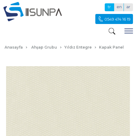
tr
en
ar
0549 474 16 19
FILDIŞI KUBIK KAPAK PANEL
Anasayfa
Ahşap Grubu
Yıldız Entegre
Kapak Panel