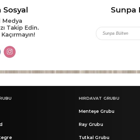
 Sosyal
Sunpa 
l Medya
zı Takip Edin.
ı Kaçırmayın!
RUBU
HIRDAVAT GRUBU
Menteşe Grubu
d
Ray Grubu
ntegre
Tutkal Grubu