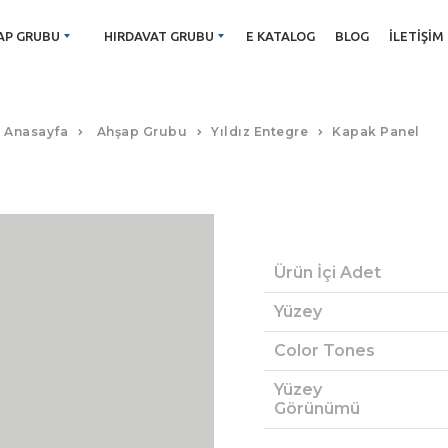
AP GRUBU
HIRDAVAT GRUBU
E KATALOG
BLOG
İLETIŞIM
BUZ GRI KAPAK PANEL
Anasayfa
Ahşap Grubu
Yıldız Entegre
Kapak Panel
Ürün İçi Adet
Yüzey
Color Tones
Yüzey
Görünümü