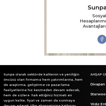
Sunpa
Sosya
Hesaplarımı
Avantajlar
Sunpa olarak sektörde kalitenin ve yeniliğin
AHŞAP G
öncüsü olan firmamız hem yatırımlarına, hem
Divapan
de araştırma, geliştirme ve pazarlama
faaliyetlerine hız kesmeden devam edecek,
Starwoo
hem de sizlere hak ettiğiniz hizmeti en
uygun kalite, fiyat ve zaman da sunmaya
Yıldız E
devam ederek ülke ekonomisine katkısını