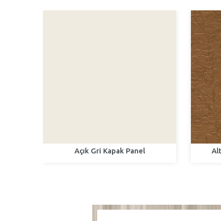
el
Açık Gri Kapak Panel
Al