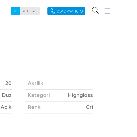
tr
en
ar
0549 474 16 19
20
Akrilik
Düz
Kategori
Highgloss
Açık
Renk
Gri