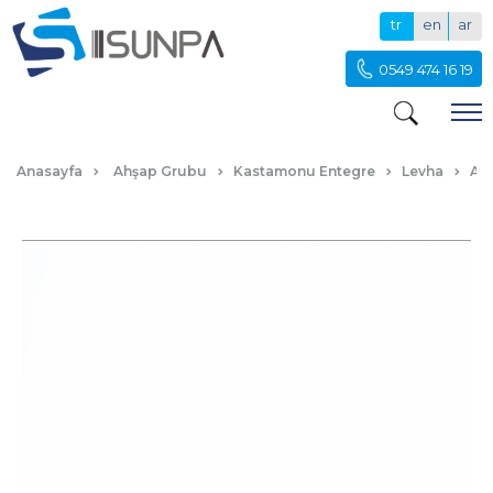
tr
en
ar
0549 474 16 19
ACR-015-BUZ-BEYAZI
Anasayfa
Ahşap Grubu
Kastamonu Entegre
Levha
Akr