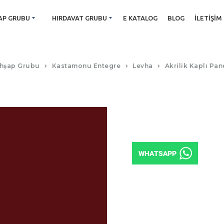
AP GRUBU
HIRDAVAT GRUBU
E KATALOG
BLOG
İLETIŞIM
ACR-006-BORDO
hşap Grubu
Kastamonu Entegre
Levha
Akrilik Kaplı Pan