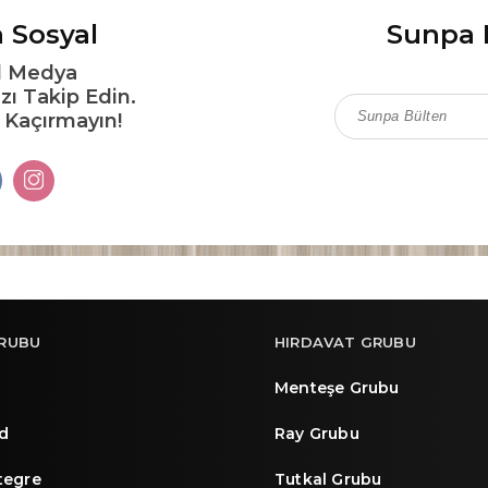
 Sosyal
Sunpa 
l Medya
zı Takip Edin.
ı Kaçırmayın!
RUBU
HIRDAVAT GRUBU
Menteşe Grubu
d
Ray Grubu
ntegre
Tutkal Grubu