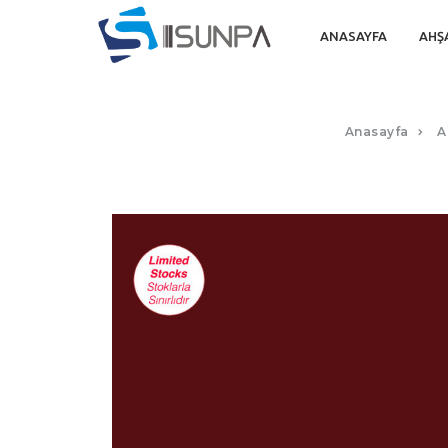
ANASAYFA
AHŞ
Anasayfa
A