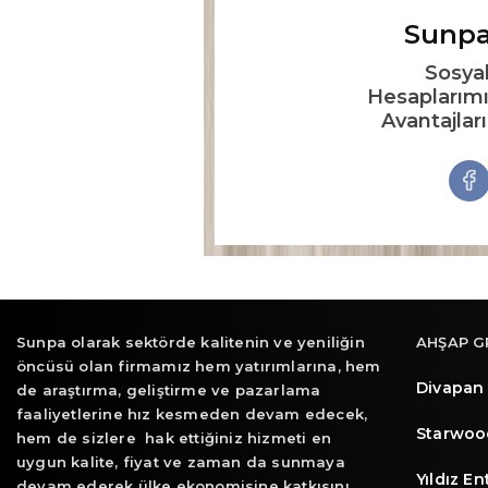
Sunpa
Sosya
Hesaplarımı
Avantajlar
Sunpa olarak sektörde kalitenin ve yeniliğin
AHŞAP G
öncüsü olan firmamız hem yatırımlarına, hem
Divapan
de araştırma, geliştirme ve pazarlama
faaliyetlerine hız kesmeden devam edecek,
Starwoo
hem de sizlere hak ettiğiniz hizmeti en
uygun kalite, fiyat ve zaman da sunmaya
Yıldız E
devam ederek ülke ekonomisine katkısını