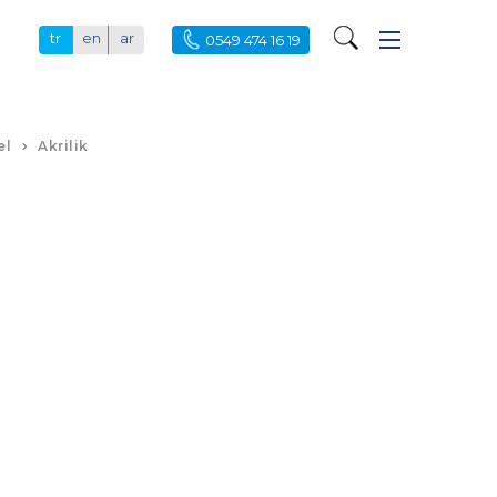
tr
en
ar
0549 474 16 19
el
Akrilik