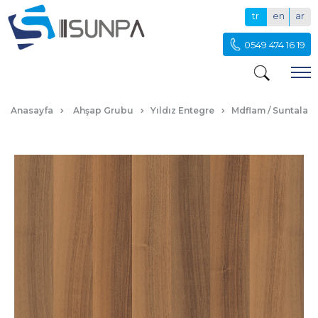
tr
en
ar
0549 474 16 19
YERLİ CEVİZ
Anasayfa
Ahşap Grubu
Yıldız Entegre
Mdflam / Suntalam