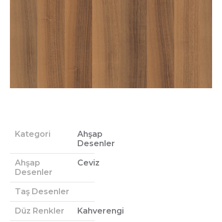
Kategori
Ahşap
Desenler
Ahşap
Ceviz
Desenler
Taş Desenler
Düz Renkler
Kahverengi