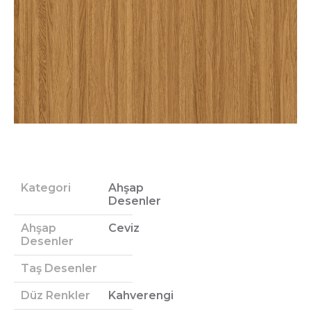
Kategori
Ahşap
Desenler
Ahşap
Ceviz
Desenler
Taş Desenler
Düz Renkler
Kahverengi