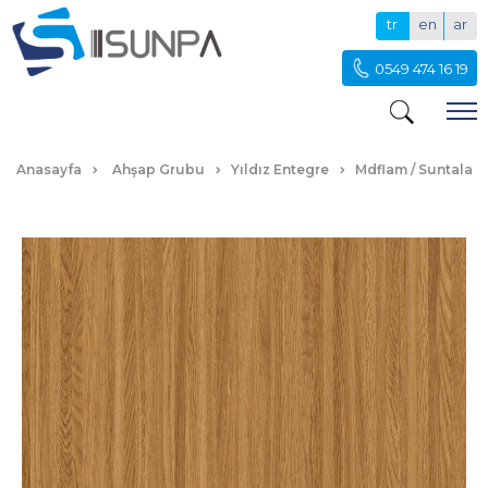
tr
en
ar
0549 474 16 19
ALYA
Anasayfa
Ahşap Grubu
Yıldız Entegre
Mdflam / Suntalam