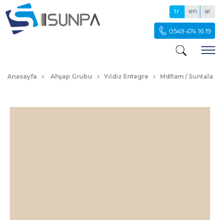
tr
en
ar
0549 474 16 19
VARİO VİZON
Anasayfa
Ahşap Grubu
Yıldız Entegre
Mdflam / Suntalam