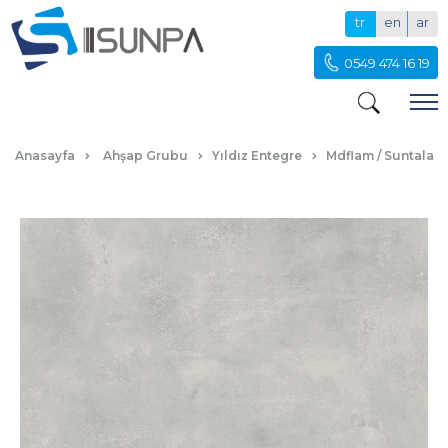
tr
en
ar
0549 474 16 19
RETRO TAŞ
Anasayfa
Ahşap Grubu
Yıldız Entegre
Mdflam / Suntalam