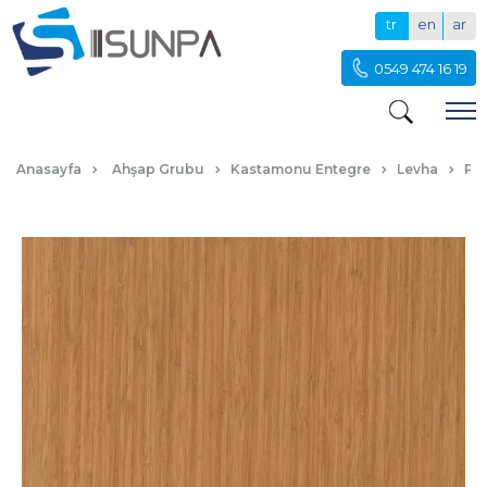
tr
en
ar
0549 474 16 19
P315 BAMBU
Anasayfa
Ahşap Grubu
Kastamonu Entegre
Levha
PV