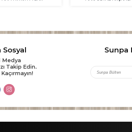
 Sosyal
Sunpa 
l Medya
zı Takip Edin.
ı Kaçırmayın!