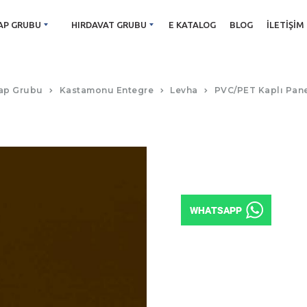
AP GRUBU
HIRDAVAT GRUBU
E KATALOG
BLOG
İLETIŞIM
P243 GALAKSİ COFFEE
ap Grubu
Kastamonu Entegre
Levha
PVC/PET Kaplı Pan