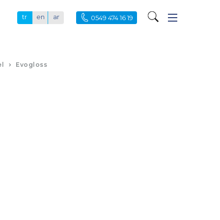
tr
en
ar
0549 474 16 19
el
Evogloss