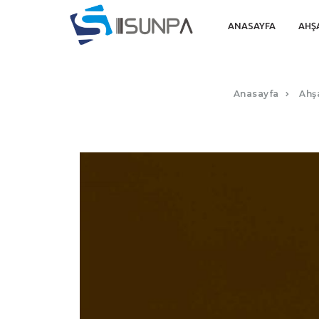
ANASAYFA
AHŞ
Anasayfa
Ahş