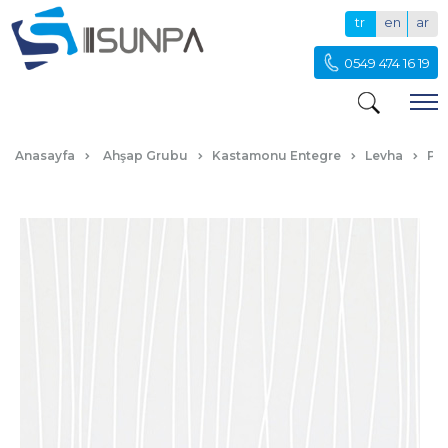
tr
en
ar
0549 474 16 19
P200 ÇİZGİLİ BEYAZ
Anasayfa
Ahşap Grubu
Kastamonu Entegre
Levha
PV