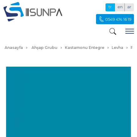
tr
en
ar
0549 474 16 19
P114 TURKUAZ
Anasayfa
Ahşap Grubu
Kastamonu Entegre
Levha
PV