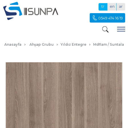
tr
en
ar
0549 474 16 19
MUSON HUŞ
Anasayfa
Ahşap Grubu
Yıldız Entegre
Mdflam / Suntalam