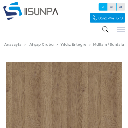
tr
en
ar
0549 474 16 19
MENSA
Anasayfa
Ahşap Grubu
Yıldız Entegre
Mdflam / Suntalam