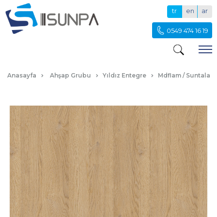
tr
en
ar
0549 474 16 19
KARİNA
Anasayfa
Ahşap Grubu
Yıldız Entegre
Mdflam / Suntalam