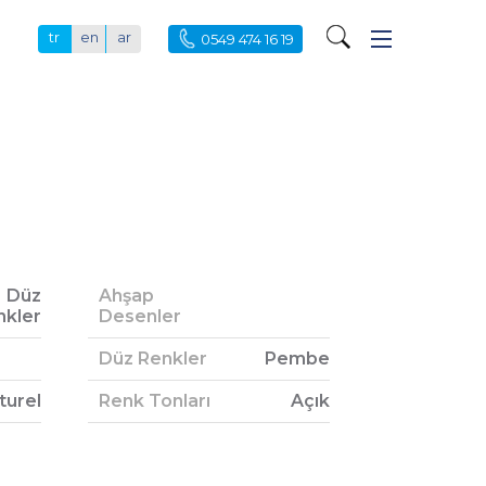
tr
en
ar
0549 474 16 19
Düz
Ahşap
nkler
Desenler
Düz Renkler
Pembe
turel
Renk Tonları
Açık