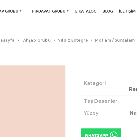
AP GRUBU
HIRDAVAT GRUBU
E KATALOG
BLOG
İLETIŞIM
HAYAL PEMBE
asayfa
Ahşap Grubu
Yıldız Entegre
Mdflam / Suntalam
Kategori
Re
Taş Desenler
Yüzey
Na