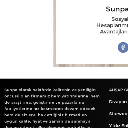
Sunpa
Sosya
Hesaplarımı
Avantajlar
Sunpa olarak sektörde kalitenin ve yeniliğin
AHŞAP G
öncüsü olan firmamız hem yatırımlarına, hem
Divapan
de araştırma, geliştirme ve pazarlama
faaliyetlerine hız kesmeden devam edecek,
Starwoo
hem de sizlere hak ettiğiniz hizmeti en
uygun kalite, fiyat ve zaman da sunmaya
Yıldız E
devam ederek ülke ekonomisine katkısını