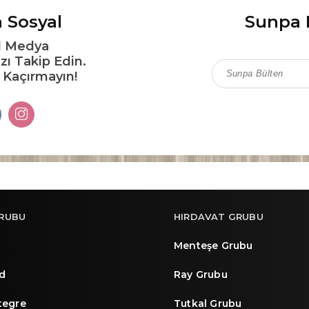
 Sosyal
Sunpa 
l Medya
zı Takip Edin.
ı Kaçırmayın!
RUBU
HIRDAVAT GRUBU
Menteşe Grubu
d
Ray Grubu
ntegre
Tutkal Grubu