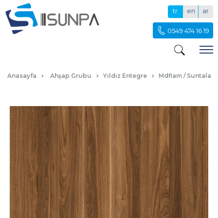
tr
en
ar
0549 474 16 19
HARELİ CEVİZ
Anasayfa
Ahşap Grubu
Yıldız Entegre
Mdflam / Suntalam