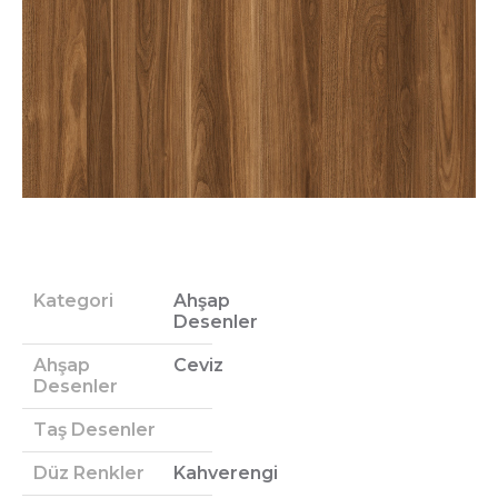
Kategori
Ahşap
Desenler
Ahşap
Ceviz
Desenler
Taş Desenler
Düz Renkler
Kahverengi