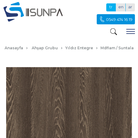
tr
en
ar
0549 474 16 19
FOGİA
Anasayfa
Ahşap Grubu
Yıldız Entegre
Mdflam / Suntalam