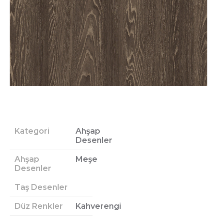
Kategori
Ahşap
Desenler
Ahşap
Meşe
Desenler
Taş Desenler
Düz Renkler
Kahverengi