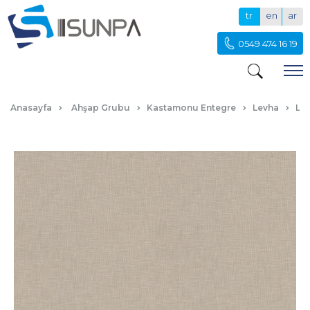
tr
en
ar
0549 474 16 19
F236-KOTON-VİZON
Anasayfa
Ahşap Grubu
Kastamonu Entegre
Levha
Lak