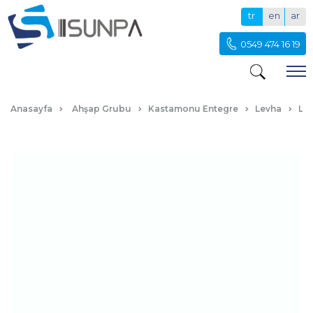
tr
en
ar
0549 474 16 19
D174-ULTRA-BEYAZ-(PİGMENTLİ)
Anasayfa
Ahşap Grubu
Kastamonu Entegre
Levha
Lak