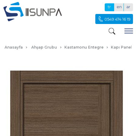
tr
en
ar
0549 474 16 19
DL112 DEVREZ
Anasayfa
Ahşap Grubu
Kastamonu Entegre
Kapı Paneli