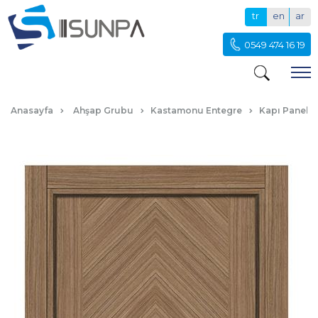
tr
en
ar
0549 474 16 19
DL108 BODRUM
Anasayfa
Ahşap Grubu
Kastamonu Entegre
Kapı Paneli