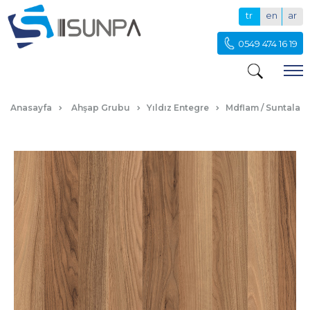
tr
en
ar
0549 474 16 19
ASİA
Anasayfa
Ahşap Grubu
Yıldız Entegre
Mdflam / Suntalam