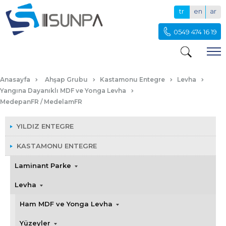
tr
en
ar
0549 474 16 19
MEDEPANFR / MEDELAMFR
Anasayfa
Ahşap Grubu
Kastamonu Entegre
Levha
Yangına Dayanıklı MDF ve Yonga Levha
MedepanFR / MedelamFR
YILDIZ ENTEGRE
KASTAMONU ENTEGRE
Laminant Parke
Levha
Ham MDF ve Yonga Levha
Yüzeyler