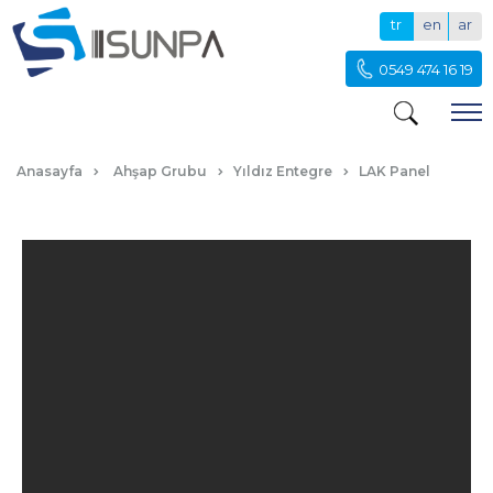
tr
en
ar
0549 474 16 19
SML SIYAH LAK PANEL
Anasayfa
Ahşap Grubu
Yıldız Entegre
LAK Panel