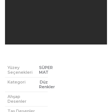
Yüzey
SÜPER
Seçenekleri
MAT
Kategori
Düz
Renkler
Ahşap
Desenler
Taş Desenler