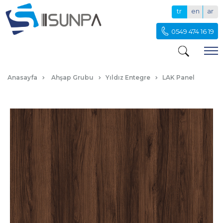
tr
en
ar
0549 474 16 19
SGL EVEREST
Anasayfa
Ahşap Grubu
Yıldız Entegre
LAK Panel