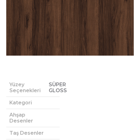
Yüzey
SÜPER
Seçenekleri
GLOSS
Kategori
Ahşap
Desenler
Taş Desenler