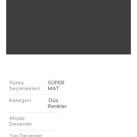
Yüzey
SÜPER
Seçenekleri
MAT
Kategori
Düz
Renkler
Ahşap
Desenler
Taş Desenler