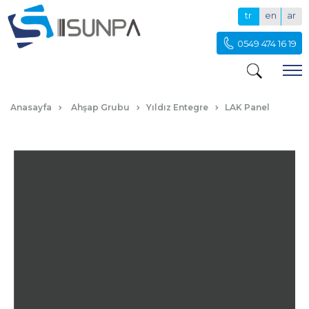
tr
en
ar
0549 474 16 19
SML KOYU GRI LAK PANEL
Anasayfa
Ahşap Grubu
Yıldız Entegre
LAK Panel