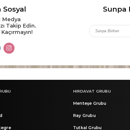
 Sosyal
Sunpa 
l Medya
zı Takip Edin.
ı Kaçırmayın!
RUBU
HIRDAVAT GRUBU
Menteşe Grubu
d
Ray Grubu
ntegre
Tutkal Grubu