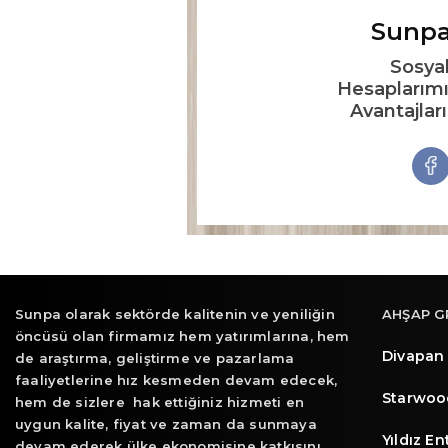
Sunpa
Sosya
Hesaplarımı
Avantajlar
Sunpa olarak sektörde kalitenin ve yeniliğin
AHŞAP G
öncüsü olan firmamız hem yatırımlarına, hem
Divapan
de araştırma, geliştirme ve pazarlama
faaliyetlerine hız kesmeden devam edecek,
Starwoo
hem de sizlere hak ettiğiniz hizmeti en
uygun kalite, fiyat ve zaman da sunmaya
Yıldız E
devam ederek ülke ekonomisine katkısını