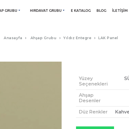
AP GRUBU
HIRDAVAT GRUBU
E KATALOG
BLOG
İLETIŞIM
SML CAPPUCCINO LAK PANEL
Anasayfa
Ahşap Grubu
Yıldız Entegre
LAK Panel
Yüzey
S
Seçenekleri
Ahşap
Desenler
Düz Renkler
Kahve