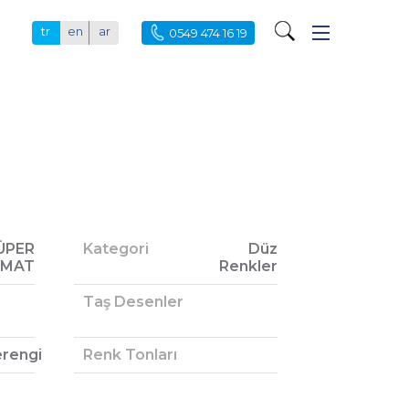
tr
en
ar
0549 474 16 19
ÜPER
Kategori
Düz
MAT
Renkler
Taş Desenler
rengi
Renk Tonları