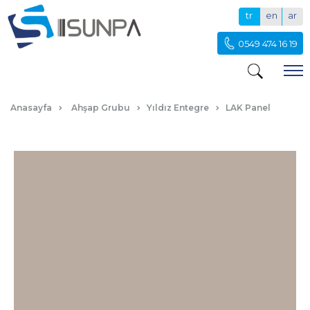
tr
en
ar
0549 474 16 19
SGL SELENIT LAK PANEL
Anasayfa
Ahşap Grubu
Yıldız Entegre
LAK Panel