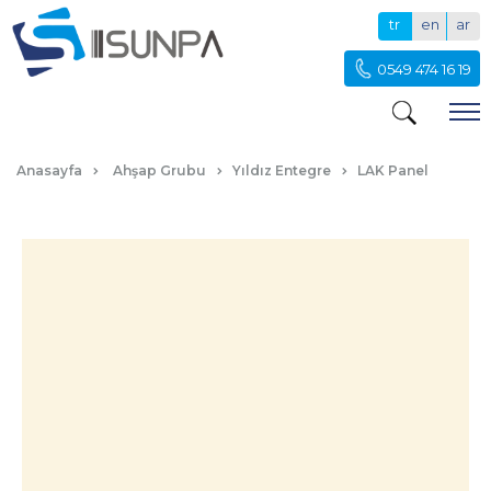
tr
en
ar
0549 474 16 19
SGL SEDEF KREM LAK PANEL
Anasayfa
Ahşap Grubu
Yıldız Entegre
LAK Panel