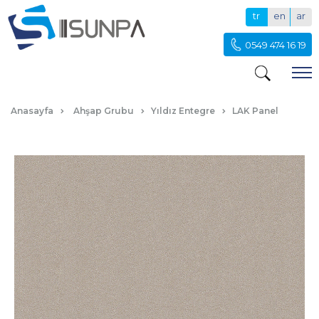
tr
en
ar
0549 474 16 19
SGL OKSIT KAREMELA LAK PANEL
Anasayfa
Ahşap Grubu
Yıldız Entegre
LAK Panel