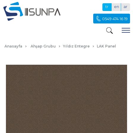
tr
en
ar
0549 474 16 19
SGL METALIK KAHVE LAK PANEL
Anasayfa
Ahşap Grubu
Yıldız Entegre
LAK Panel