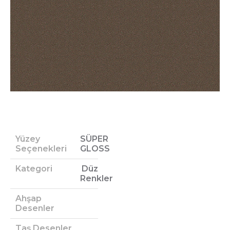
Yüzey
SÜPER
Seçenekleri
GLOSS
Kategori
Düz
Renkler
Ahşap
Desenler
Taş Desenler