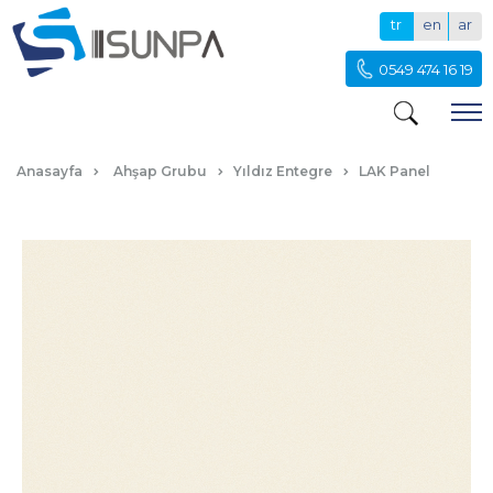
tr
en
ar
0549 474 16 19
SGL METALIK EKRU LAK PANEL
Anasayfa
Ahşap Grubu
Yıldız Entegre
LAK Panel