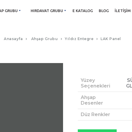
AP GRUBU
HIRDAVAT GRUBU
E KATALOG
BLOG
İLETIŞIM
SGL KOYU GRI LAK PANEL
Anasayfa
Ahşap Grubu
Yıldız Entegre
LAK Panel
Yüzey
S
Seçenekleri
G
Ahşap
Desenler
Düz Renkler