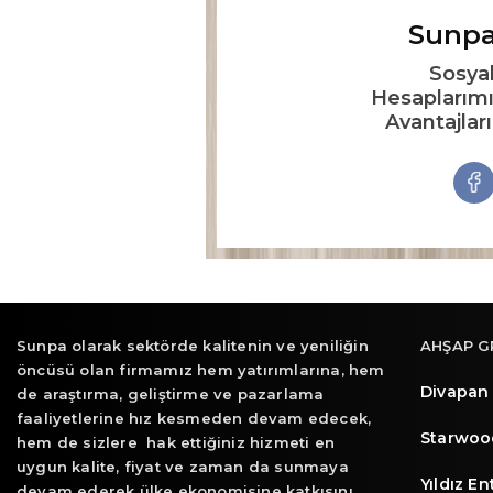
Sunpa
Sosya
Hesaplarımı
Avantajlar
Sunpa olarak sektörde kalitenin ve yeniliğin
AHŞAP G
öncüsü olan firmamız hem yatırımlarına, hem
Divapan
de araştırma, geliştirme ve pazarlama
faaliyetlerine hız kesmeden devam edecek,
Starwoo
hem de sizlere hak ettiğiniz hizmeti en
uygun kalite, fiyat ve zaman da sunmaya
Yıldız E
devam ederek ülke ekonomisine katkısını