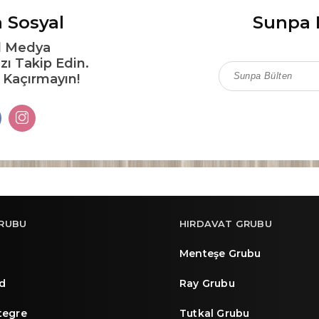
 Sosyal
Sunpa 
l Medya
zı Takip Edin.
ı Kaçırmayın!
RUBU
HIRDAVAT GRUBU
Menteşe Grubu
d
Ray Grubu
ntegre
Tutkal Grubu