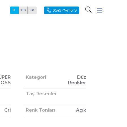
tr
en
ar
0549 474 16 19
ÜPER
Kategori
Düz
LOSS
Renkler
Taş Desenler
Gri
Renk Tonları
Açık