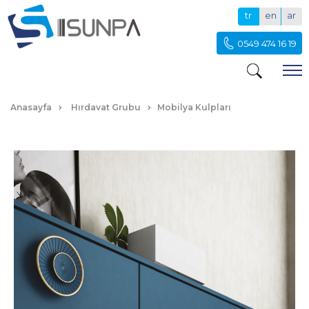
tr
en
ar
0549 474 16 19
MEDUSA
Anasayfa
Hırdavat Grubu
Mobilya Kulpları