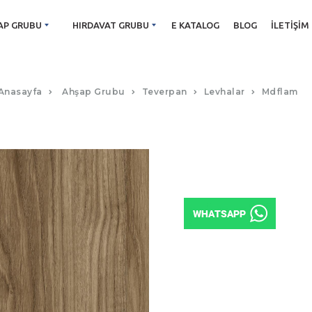
AP GRUBU
HIRDAVAT GRUBU
E KATALOG
BLOG
İLETIŞIM
M165 KATANYA
Anasayfa
Ahşap Grubu
Teverpan
Levhalar
Mdflam