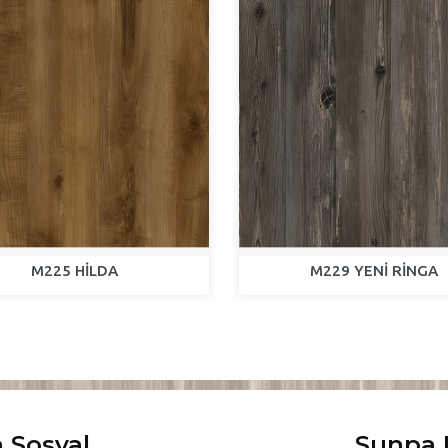
M225 HİLDA
M229 YENİ RİNGA
 Sosyal
Sunpa 