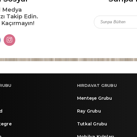
l Medya
zı Takip Edin.
ı Kaçırmayın!
RUBU
HIRDAVAT GRUBU
Menteşe Grubu
d
Ray Grubu
ntegre
Tutkal Grubu
n
Mobilya Kulpları