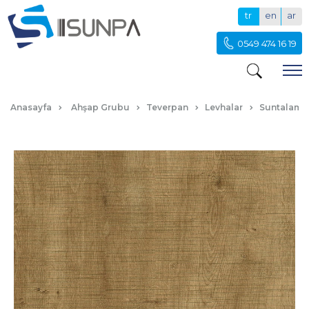
tr
en
ar
0549 474 16 19
M154 YENİ SÜMELA
Anasayfa
Ahşap Grubu
Teverpan
Levhalar
Suntalam