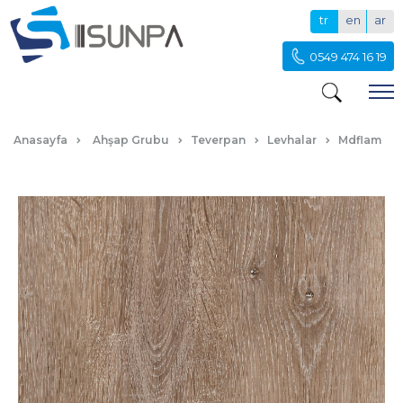
tr
en
ar
0549 474 16 19
M117 OZE MEŞE
Anasayfa
Ahşap Grubu
Teverpan
Levhalar
Mdflam