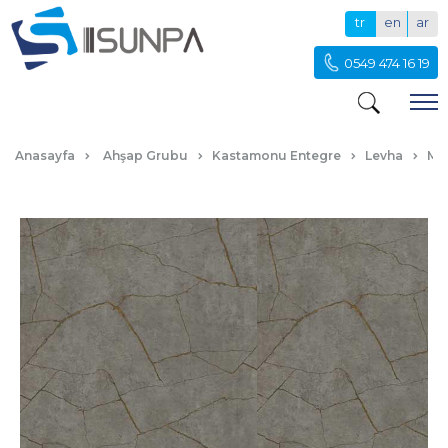
tr
en
ar
0549 474 16 19
F297-ARİS-GRİ
Anasayfa
Ahşap Grubu
Kastamonu Entegre
Levha
Me