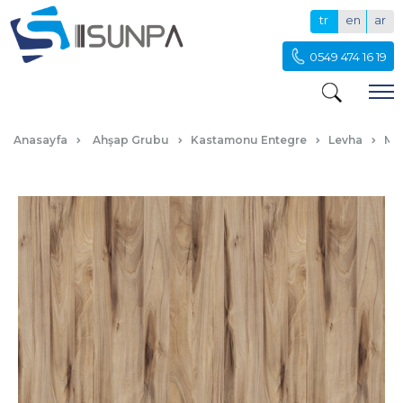
tr
en
ar
0549 474 16 19
A573-ANDORRA
Anasayfa
Ahşap Grubu
Kastamonu Entegre
Levha
Me